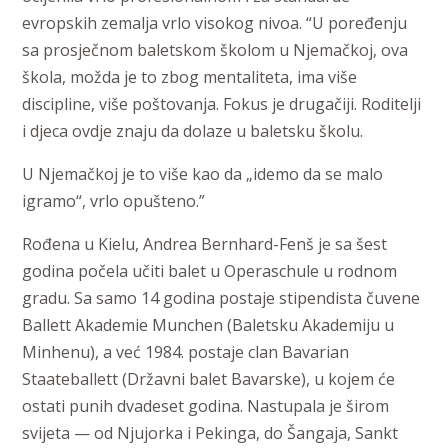
evropskih zemalja vrlo visokog nivoa. “U poređenju
sa prosječnom baletskom školom u Njemačkoj, ova
škola, možda je to zbog mentaliteta, ima više
discipline, više poštovanja. Fokus je drugačiji. Roditelji
i djeca ovdje znaju da dolaze u baletsku školu.
U Njemačkoj je to više kao da „idemo da se malo
igramo“, vrlo opušteno.”
Rođena u Kielu, Andrea Bernhard-Fenš je sa šest
godina počela učiti balet u Operaschule u rodnom
gradu. Sa samo 14 godina postaje stipendista čuvene
Ballett Akademie Munchen (Baletsku Akademiju u
Minhenu), a već 1984. postaje clan Bavarian
Staateballett (Državni balet Bavarske), u kojem će
ostati punih dvadeset godina. Nastupala je širom
svijeta — od Njujorka i Pekinga, do Šangaja, Sankt