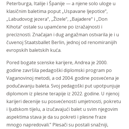
Peterburga, Italije i Španije — a njene solo uloge u
klasičnim baletima poput „Uspavane ljepotice“,
„Labudovog jezera“, „Žizele“, „Bajadere“ i „Don
Kihota“ ostale su upamćene po izražajnosti i
preciznosti. Značajan i dug angažman ostvarila je i u
čuvenoj Staatsballet Berlin, jednoj od renomiranijih
evropskih baletskih kuća.
Pored bogate scenske karijere, Andrea je 2000.
godine završila pedagoški diplomski program po
Vaganovinoj metodi, a od 2004. godine posvećena je
podučavanju baleta. Svoj pedagoški put upotpunjuje
diplomom iz plesne terapije iz 2022. godine. U njenoj
karijeri decenije su posvećenosti umjetnosti, pokretu
i ljudskom tijelu, a izučavajući balet u svim njegovim
aspektima stava je da su pokreti i plesne fraze
mnogo napredovali.” Plesači su postali snažniji,