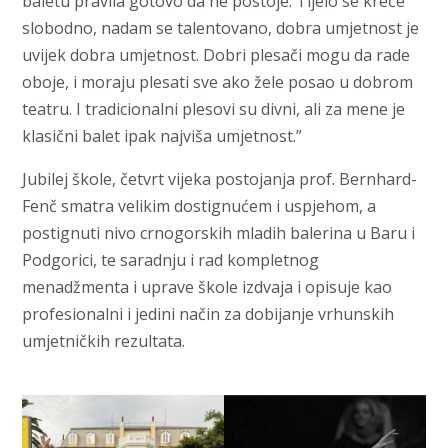
baletu pravila gotovo da ne postoje. Tijelo se kreće
slobodno, nadam se talentovano, dobra umjetnost je
uvijek dobra umjetnost. Dobri plesači mogu da rade
oboje, i moraju plesati sve ako žele posao u dobrom
teatru. I tradicionalni plesovi su divni, ali za mene je
klasični balet ipak najviša umjetnost.”
Jubilej škole, četvrt vijeka postojanja prof. Bernhard-
Fenč smatra velikim dostignućem i uspjehom, a
postignuti nivo crnogorskih mladih balerina u Baru i
Podgorici, te saradnju i rad kompletnog
menadžmenta i uprave škole izdvaja i opisuje kao
profesionalni i jedini način za dobijanje vrhunskih
umjetničkih rezultata.