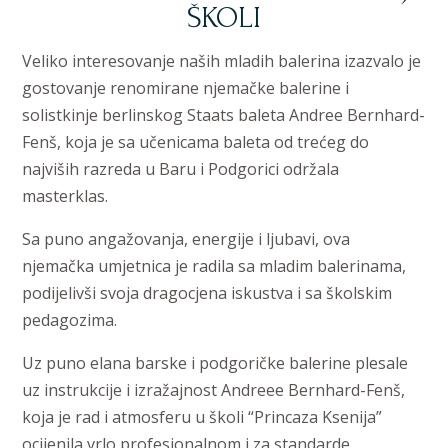
ŠKOLI
Veliko interesovanje naših mladih balerina izazvalo je
gostovanje renomirane njemačke balerine i
solistkinje berlinskog Staats baleta Andree Bernhard-
Fenš, koja je sa učenicama baleta od trećeg do
najviših razreda u Baru i Podgorici održala
masterklas.
Sa puno angažovanja, energije i ljubavi, ova
njemačka umjetnica je radila sa mladim balerinama,
podijelivši svoja dragocjena iskustva i sa školskim
pedagozima.
Uz puno elana barske i podgoričke balerine plesale
uz instrukcije i izražajnost Andreee Bernhard-Fenš,
koja je rad i atmosferu u školi “Princaza Ksenija”
ocijenila vrlo profesionalnom i za standarde